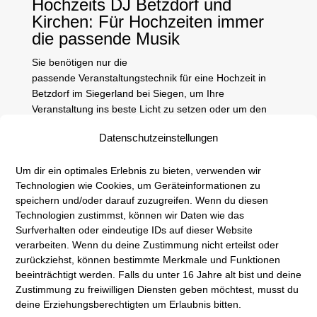
Hochzeits DJ Betzdorf und
Kirchen: Für Hochzeiten immer
die passende Musik
Sie benötigen nur die
passende Veranstaltungstechnik für eine Hochzeit in
Betzdorf im
Siegerland bei Siegen, um Ihre
Veranstaltung ins beste Licht zu setzen oder um den
richten Ton zu treffen? In diesem Fall bin ich für Sie der
Datenschutzeinstellungen
richtige Partner. Bei einer Zusammenarbeit stehen
immer Ihre Zufriedenheit und Ihre Wünsche im
Um dir ein optimales Erlebnis zu bieten, verwenden wir
Mittelpunkt des Handelns. Nehmen Sie mit uns Kontakt
Technologien wie Cookies, um Geräteinformationen zu
auf. Ich helfe Ihnen gerne in allen Fragen rund um Ihre
speichern und/oder darauf zuzugreifen. Wenn du diesen
Veranstaltung. Die Musik bei einem Event ist ein
Technologien zustimmst, können wir Daten wie das
wesentlicher Faktor, der darüber entscheidet, wie Ihren
Surfverhalten oder eindeutige IDs auf dieser Website
Gästen das Fest in Erinnerung bleibt. Vor allem für
verarbeiten. Wenn du deine Zustimmung nicht erteilst oder
Hochzeiten ist ein Betzdorf und Kirchener DJ eine echte
zurückziehst, können bestimmte Merkmale und Funktionen
Alternative zur live Band oder Musik vom Band. Wichtig
beeinträchtigt werden.
Falls du unter 16 Jahre alt bist und deine
ist, dass ein guter DJ zu Ihnen und Ihrem Event passt,
Zustimmung zu freiwilligen Diensten geben möchtest, musst du
sich diesem also anpassen kann. Er sollte Ihre Wünsche
deine Erziehungsberechtigten um Erlaubnis bitten.
respektieren und nicht im Alleingang über den