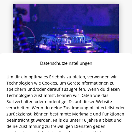
Datenschutzeinstellungen
Um dir ein optimales Erlebnis zu bieten, verwenden wir
Technologien wie Cookies, um Geräteinformationen zu
Zusammengefasst für euch:
speichern und/oder darauf zuzugreifen. Wenn du diesen
Technologien zustimmst, können wir Daten wie das
Als
DJ aus Siegen mit Erfahrung
begleite ich
Surfverhalten oder eindeutige IDs auf dieser Website
Brautpaare bei Hochzeitsfeiern mit Licht und Ton.
verarbeiten. Wenn du deine Zustimmung nicht erteilst oder
Ich bin jederzeit zuverlässig und immer
zurückziehst, können bestimmte Merkmale und Funktionen
direkter
Ansprechpartner
und dadurch
beeinträchtigt werden.
Falls du unter 16 Jahre alt bist und
deine Zustimmung zu freiwilligen Diensten geben
persönlicher als eine Agentur oder eine Band