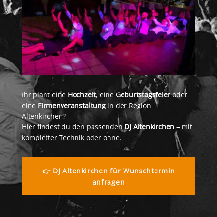
Ihr plant eine
Hochzeit
, eine
Geburtstagsfeier
oder
eine
Firmenveranstaltung
in der Region
Altenkirchen?
Hier findest du den passenden
DJ Altenkirchen –
mit
kompletter Technik oder ohne.
👉 DJ Altenkirchen für Wunschtermin
anfragen