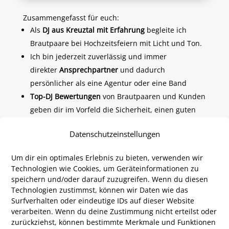
Zusammengefasst für euch:
Als
DJ aus Kreuztal mit Erfahrung
begleite ich
Brautpaare bei Hochzeitsfeiern mit Licht und Ton.
Ich bin jederzeit zuverlässig und immer
direkter
Ansprechpartner
und dadurch
persönlicher als eine Agentur oder eine Band
Top-DJ Bewertungen
von Brautpaaren und Kunden
geben dir im Vorfeld die Sicherheit, einen guten
Dienstleister auszuwählen.
Datenschutzeinstellungen
Um dir ein optimales Erlebnis zu bieten, verwenden wir
Haltet ihr nach einem
DJ in Siegen
Ausschau, der
Technologien wie Cookies, um Geräteinformationen zu
Eure Veranstaltung zum Kochen bringt? Dann seid
speichern und/oder darauf zuzugreifen. Wenn du diesen
ihr bei uns, dem DJ Team Siegen genau richtig!
Technologien zustimmst, können wir Daten wie das
Unser Team besteht aus erfahrenen DJs in Siegen,
Surfverhalten oder eindeutige IDs auf dieser Website
die jedes Event mit der passenden Musik und einer
verarbeiten. Wenn du deine Zustimmung nicht erteilst oder
professionellen Ausrüstung zum vollen Erfolg
zurückziehst, können bestimmte Merkmale und Funktionen
machen. Ob
Hochzeit
,
Geburtstagsparty
oder