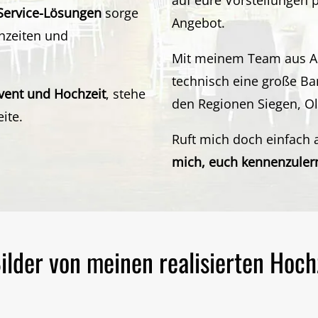
l-Service-Lösungen
sorge
Angebot
.
chzeiten und
Mit meinem Team aus A
technisch eine große Ba
Event und Hochzeit
, stehe
den Regionen
Siegen
,
O
ite.
Ruft mich doch einfach 
mich, euch kennenzuler
Bilder von meinen realisierten Hoch