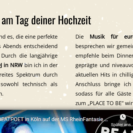
 am Tag deiner Hochzeit
nd es, die eine perfekte
Die
Musik für eur
s Abends entscheidend
besprechen wir gemei
.
Durch die langjährige
empfehle beim Dinner 
DJ in NRW
bin ich in der
geprägte und
niveauv
breites Spektrum
durch
aktuellen Hits in chil
n sowohl technisch als
Anschluss bringe ich
n.
sodass für alle Gäste
zum „PLACE TO BE“ wir