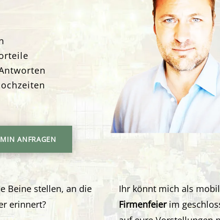
n
rteile
Antworten
Hochzeiten
MIN ANFRAGEN
e Beine stellen, an die
Ihr könnt mich als mobi
er erinnert?
Firmenfeier
im geschloss
auf eure Vorstellungen 