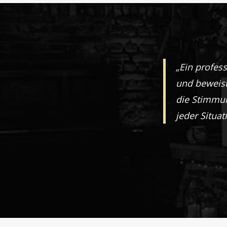
„Ein profess
und beweist
die Stimmung
jeder Situat