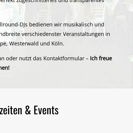
llround-DJs
bedienen wir musikalisch und
ndbreite verschiedenster Veranstaltungen in
lpe
,
Westerwald
und
Köln
.
an oder nutzt das
Kontaktformular
–
Ich freue
nen!
zeiten & Events