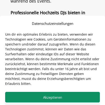
während des Events.
Professionelle Hochzeits DJs bieten in
ihrem Angebot Licht- und Ton Equipment
Datenschutzeinstellungen
an und stellen dieses vor Ort bereit.
Um dir ein optimales Erlebnis zu bieten, verwenden wir
Die Technik baut der DJ vor der
Technologien wie Cookies, um Geräteinformationen zu
speichern und/oder darauf zuzugreifen. Wenn du diesen
Veranstaltung auf und im Anschluss nach
Technologien zustimmst, können wir Daten wie das
der Hochzeitsfeier wieder ab.
Surfverhalten oder eindeutige IDs auf dieser Website
verarbeiten. Wenn du deine Zustimmung nicht erteilst oder
Der
Discjockey sorgt für gute
zurückziehst, können bestimmte Merkmale und Funktionen
beeinträchtigt werden.
Falls du unter 16 Jahre alt bist und
Unterhaltung
während des Abends
deine Zustimmung zu freiwilligen Diensten geben
und
unterstützt
mit seinem Mischpult das
möchtest, musst du deine Erziehungsberechtigten um
Erlaubnis bitten.
Brautpaar und die anwesenden Gäste bei
allen
Programmpunkten
wie
Akzeptieren
Hochzeitstorte,