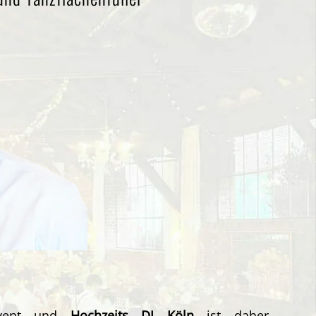
 Event und
Hochzeits
DJ Köln
ist daher