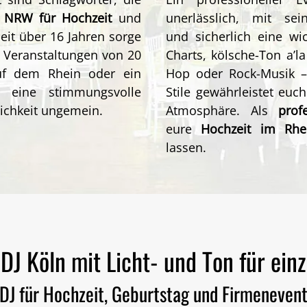
, NRW
für Hochzeit
und
unerlässlich, mit s
eit über 16 Jahren sorge
und
sicherlich eine wi
d Veranstaltungen von 20
Charts, kölsche-Ton a’la
uf dem Rhein
oder ein
Hop
oder Rock-Musik –
– eine stimmungsvolle
Stile gewährleistet euc
lichkeit ungemein.
Atmosphäre
. Als
profe
eure
Hochzeit im Rhe
lassen.
 DJ Köln mit Licht- und Ton
für ein
DJ für Hochzeit, Geburtstag und Firmeneven