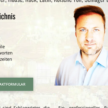
ichnis
ile
worten
zeiten
AKTFORMULAR
ät sind Schlagwörter, die
Ein professioneller