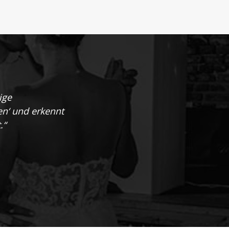
ige
en‘ und erkennt
.“