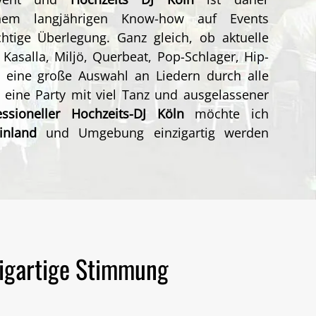
einem
langjährigen
Know-how
auf Events
chtige Überlegung. Ganz gleich, ob aktuelle
 Kasalla, Miljö, Querbeat, Pop-
Schlager, Hip-
 eine große Auswahl an Liedern durch alle
h eine
Party mit viel Tanz und ausgelassener
ssioneller
Hochzeits-DJ
Köln
möchte ich
inland
und Umgebung
einzigartig werden
zigartige Stimmung
t